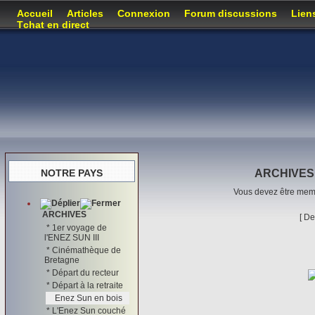
Accueil
Articles
Connexion
Forum discussions
Lien
Tchat en direct
NOTRE PAYS
ARCHIVES -
Vous devez être memb
ARCHIVES
[
De
*
1er voyage de
l'ENEZ SUN III
*
Cinémathèque de
Bretagne
*
Départ du recteur
*
Départ à la retraite
Enez Sun en bois
*
L'Enez Sun couché