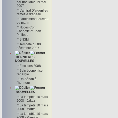
par une lame 19 mai
2007
*
L'amiral D'argenlieu
remet le drapeau
*
Lancement Berceau
du marin
*
Noces d'or
Charlotte et Jean-
Philippe
*
SNSM
*
Tempête du 09
décembre 2007
DERNIERES
NOUVELLES
*
Elections 2008
*
Sein économise
l'énergie
*
Un Sénan à
l'honneur
NOUVELLES
*
La tempête 10 mars
2008 - Jakez
*
La tempête 10 mars
2008 - Marite
*
La tempête 10 mars
2008 - Maurice