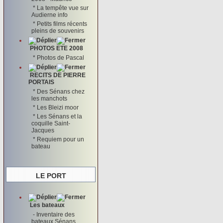
*
La tempête vue sur
Audierne info
*
Petits films récents
pleins de souvenirs
PHOTOS ETE 2008
*
Photos de Pascal
RECITS DE PIERRE
PORTAIS
*
Des Sénans chez
les manchots
*
Les Bleizi moor
*
Les Sénans et la
coquille Saint-
Jacques
*
Requiem pour un
bateau
LE PORT
Les bateaux
-
Inventaire des
bateaux Sénans