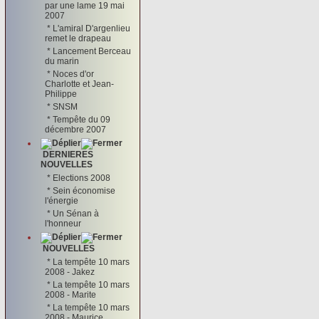
par une lame 19 mai
2007
*
L'amiral D'argenlieu
remet le drapeau
*
Lancement Berceau
du marin
*
Noces d'or
Charlotte et Jean-
Philippe
*
SNSM
*
Tempête du 09
décembre 2007
DERNIERES
NOUVELLES
*
Elections 2008
*
Sein économise
l'énergie
*
Un Sénan à
l'honneur
NOUVELLES
*
La tempête 10 mars
2008 - Jakez
*
La tempête 10 mars
2008 - Marite
*
La tempête 10 mars
2008 - Maurice