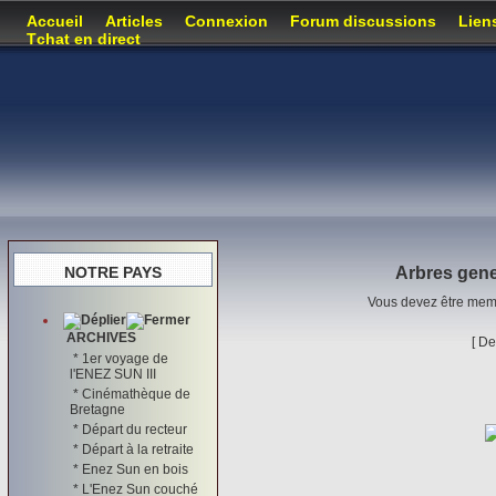
Accueil
Articles
Connexion
Forum discussions
Lien
Tchat en direct
NOTRE PAYS
Arbres gene
Vous devez être memb
ARCHIVES
[
De
*
1er voyage de
l'ENEZ SUN III
*
Cinémathèque de
Bretagne
*
Départ du recteur
*
Départ à la retraite
*
Enez Sun en bois
*
L'Enez Sun couché