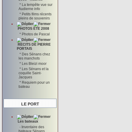
*
La tempête vue sur
Audierne info
*
Petits films récents
pleins de souvenirs
PHOTOS ETE 2008
*
Photos de Pascal
RECITS DE PIERRE
PORTAIS
*
Des Sénans chez
les manchots
*
Les Bleizi moor
*
Les Sénans et la
coquille Saint-
Jacques
*
Requiem pour un
bateau
LE PORT
Les bateaux
-
Inventaire des
bateaux Sénans