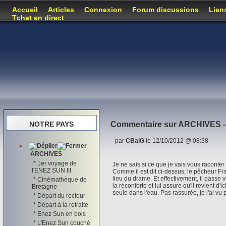
Accueil
Articles
Connexion
Forum discussions
Lien
Tchat en direct
NOTRE PAYS
Commentaire sur
ARCHIVES - 
par
CBalG
le 12/10/2012 @ 08:38
ARCHIVES
*
1er voyage de
Je ne sais si ce que je vais vous raconter 
l'ENEZ SUN III
Comme il est dit ci-dessus, le pêcheur Fr
lieu du drame. Et effectivement, il passe v
*
Cinémathèque de
la réconforte et lui assure qu'il revient d'i
Bretagne
seule dans l'eau. Pas rassurée, je l'ai vu pa
*
Départ du recteur
*
Départ à la retraite
*
Enez Sun en bois
*
L'Enez Sun couché