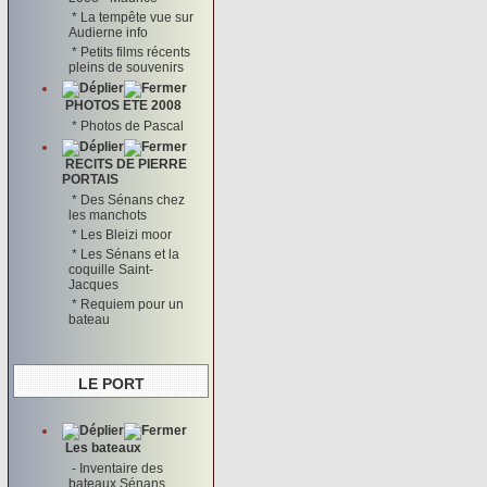
*
La tempête vue sur
Audierne info
*
Petits films récents
pleins de souvenirs
PHOTOS ETE 2008
*
Photos de Pascal
RECITS DE PIERRE
PORTAIS
*
Des Sénans chez
les manchots
*
Les Bleizi moor
*
Les Sénans et la
coquille Saint-
Jacques
*
Requiem pour un
bateau
LE PORT
Les bateaux
-
Inventaire des
bateaux Sénans