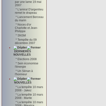
par une lame 19 mai
2007
*
L'amiral D'argenlieu
remet le drapeau
*
Lancement Berceau
du marin
*
Noces d'or
Charlotte et Jean-
Philippe
*
SNSM
*
Tempête du 09
décembre 2007
DERNIERES
NOUVELLES
*
Elections 2008
*
Sein économise
l'énergie
*
Un Sénan à
l'honneur
NOUVELLES
*
La tempête 10 mars
2008 - Jakez
*
La tempête 10 mars
2008 - Marite
*
La tempête 10 mars
2008 - Maurice