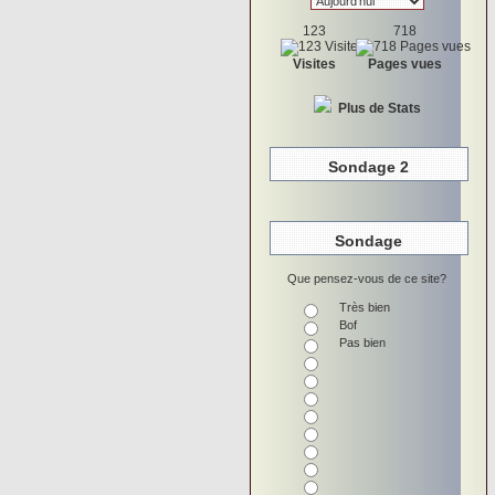
123
718
Visites
Pages vues
Plus de Stats
Sondage 2
Sondage
Que pensez-vous de ce site?
Très bien
Bof
Pas bien