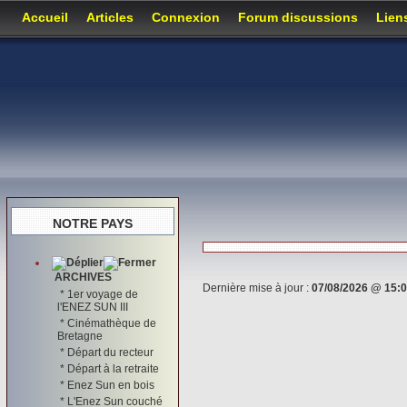
Accueil
Articles
Connexion
Forum discussions
Lien
NOTRE PAYS
ARCHIVES
Dernière mise à jour :
07/08/2026 @ 15:
*
1er voyage de
l'ENEZ SUN III
*
Cinémathèque de
Bretagne
*
Départ du recteur
*
Départ à la retraite
*
Enez Sun en bois
*
L'Enez Sun couché