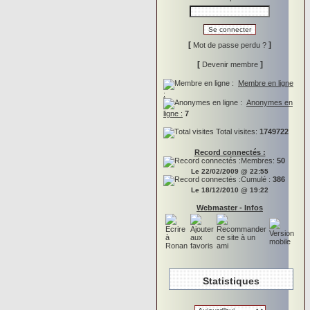
[
]
Mot de passe perdu ?
[
]
Devenir membre
Membre en ligne
:
Anonymes en
ligne :
7
Total visites:
1749722
Record connectés :
Membres:
50
Le 22/02/2009 @ 22:55
Cumulé :
386
Le 18/12/2010 @ 19:22
Webmaster - Infos
Statistiques