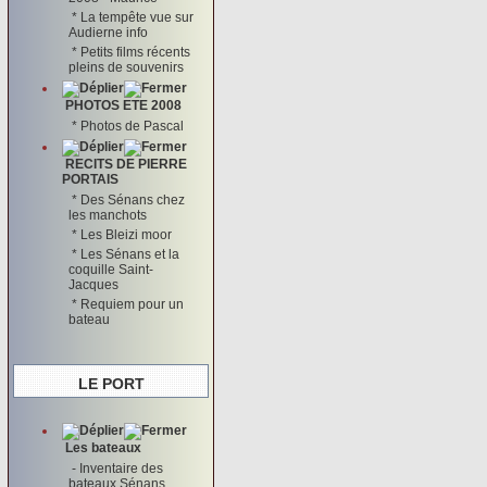
*
La tempête vue sur
Audierne info
*
Petits films récents
pleins de souvenirs
PHOTOS ETE 2008
*
Photos de Pascal
RECITS DE PIERRE
PORTAIS
*
Des Sénans chez
les manchots
*
Les Bleizi moor
*
Les Sénans et la
coquille Saint-
Jacques
*
Requiem pour un
bateau
LE PORT
Les bateaux
-
Inventaire des
bateaux Sénans