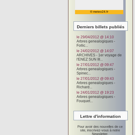
© meteo24.fr
Derniers billets publiés
le 29/04/2012 @ 14:10
Arbres genealogiques -
Follic...
le 24/02/2012 @ 14:07
ARCHIVES - 1er voyage de
l'ENEZ SUN III...
le 27/01/2012 @ 09:47
Arbres genealogiques -
Spinec...
le 27/01/2012 @ 09:43
Arbres genealogiques -
Richard...
le 24/01/2012 @ 19:23
Arbres genealogiques -
Fouquet...
Lettre d'information
Pour avoir des nouvelles de ce
site, inscrivez-vous à notre
Newsletter.