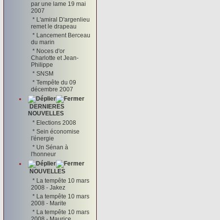
par une lame 19 mai
2007
*
L'amiral D'argenlieu
remet le drapeau
*
Lancement Berceau
du marin
*
Noces d'or
Charlotte et Jean-
Philippe
*
SNSM
*
Tempête du 09
décembre 2007
DERNIERES
NOUVELLES
*
Elections 2008
*
Sein économise
l'énergie
*
Un Sénan à
l'honneur
NOUVELLES
*
La tempête 10 mars
2008 - Jakez
*
La tempête 10 mars
2008 - Marite
*
La tempête 10 mars
2008 - Maurice