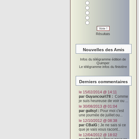
Vote !
Résultats
Nouvelles des Amis
Infos du télégramme édition de
Quimper
Le télégramme infos du finistère
Derniers commentaires
le 15/02/2014 @ 14:11
par Guyancourt78 :
Comme
je suis heureuse de voir ou ...
le 30/08/2013 @ 01:04
par guilsyl :
Pour moi c'est
une journée de juillet ou...
le 12/10/2012 @ 08:38
par CBalG :
Je ne sais si ce
que je vais vous racont...
le 12/04/2012 @ 18:02