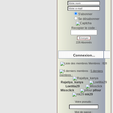
S'abonner
Se désabonner
Recopier le code :
228 Abonnés
Connexion...
Membres : 828
5 derniers
membres :
Rajatiya_kanya
Loetitia29
Missclick
pifour
mk29
Votre pseudo :
Mot de passe :