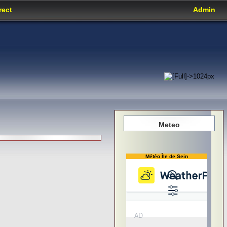
rect
Admin
Meteo
Météo Île de Sein